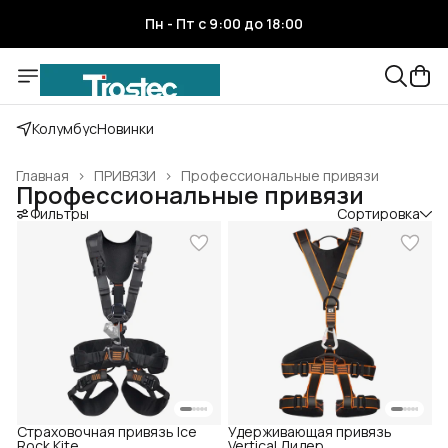
Пн - Пт с 9:00 до 18:00
Веревки ШНУР - Дзержинск
Шоурум VERTICAL и ICE ROCK
Колумбус
Новинки
Официальный дилер PETZL
Главная
›
ПРИВЯЗИ
›
Профессиональные привязи
Профессиональные привязи
Фильтры
Сортировка
ДОБРО ПОЖАЛОВАТЬ В НАШ МАГАЗИН!!
Страховочная привязь Ice
Удерживающая привязь
Rock Kite
Vertical Лидер