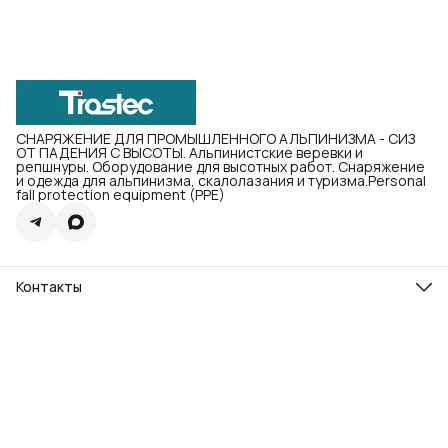
СНАРЯЖЕНИЕ ДЛЯ ПРОМЫШЛЕННОГО АЛЬПИНИЗМА - СИЗ
ОТ ПАДЕНИЯ С ВЫСОТЫ. Альпинистские веревки и
репшнуры. Оборудование для высотных работ. Снаряжение
и одежда для альпинизма, скалолазания и туризма.Personal
fall protection equipment (PPE)
Контакты
Магазин в Казани
Казань, пр. Ибрагимова 39 пом. 1102
Телефон и Телеграмм
8 (903) 305-29-45
Телефон в Казани
8 (843) 253-29-45
Режим работы магазина
Пн - Пт с 09:00 до 18:00; Сб и Вс - Выходной